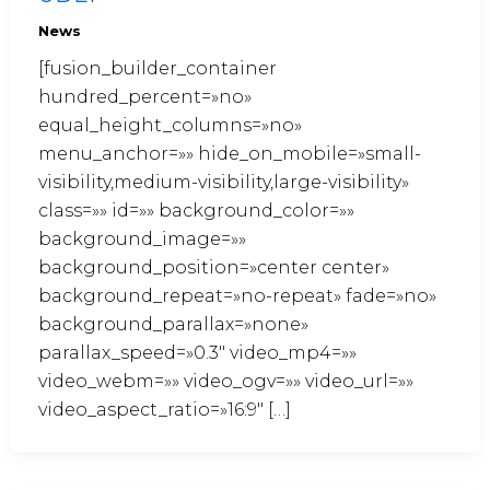
News
[fusion_builder_container
hundred_percent=»no»
equal_height_columns=»no»
menu_anchor=»» hide_on_mobile=»small-
visibility,medium-visibility,large-visibility»
class=»» id=»» background_color=»»
background_image=»»
background_position=»center center»
background_repeat=»no-repeat» fade=»no»
background_parallax=»none»
parallax_speed=»0.3″ video_mp4=»»
video_webm=»» video_ogv=»» video_url=»»
video_aspect_ratio=»16:9″ […]