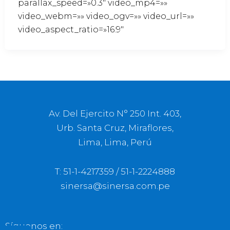
parallax_speed=»0.3″ video_mp4=»»
video_webm=»» video_ogv=»» video_url=»»
video_aspect_ratio=»16:9″
Av. Del Ejercito N° 250 Int. 403,
Urb. Santa Cruz, Miraflores,
Lima, Lima, Perú
T: 51-1-4217359 / 51-1-2224888
sinersa@sinersa.com.pe
Síguenos en: