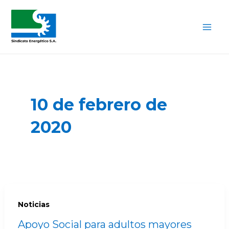
Ir
Mai
al
Me
contenido
10 de febrero de
2020
Noticias
Apoyo Social para adultos mayores