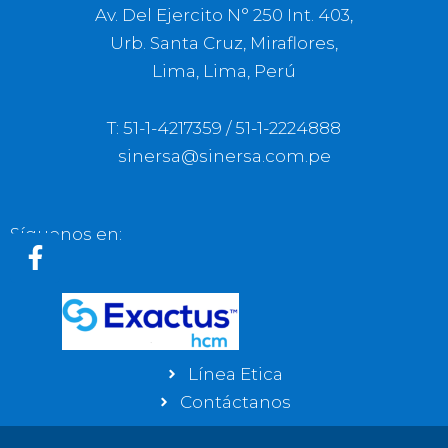
Av. Del Ejercito N° 250 Int. 403,
Urb. Santa Cruz, Miraflores,
Lima, Lima, Perú
T: 51-1-4217359 / 51-1-2224888
sinersa@sinersa.com.pe
Síguenos en:
F
a
c
e
b
Línea Etica
o
Contáctanos
o
k